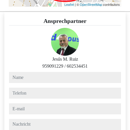
Leaflet
| ©
OpenStreetMap
contributors
Ansprechpartner
Jesús M. Ruiz
959091229
/
602534451
name
telefon
e-mail
nachricht