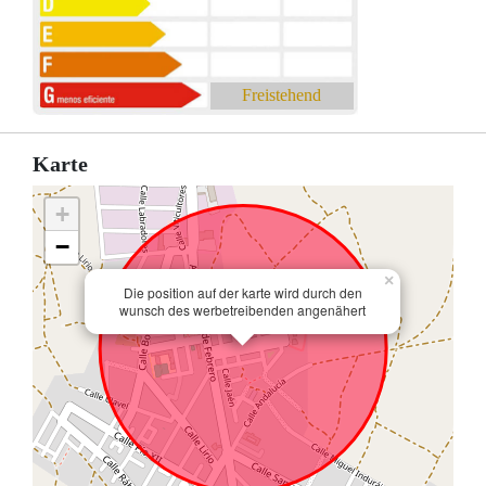
Freistehend
Karte
+
−
×
Die position auf der karte wird durch den
wunsch des werbetreibenden angenähert