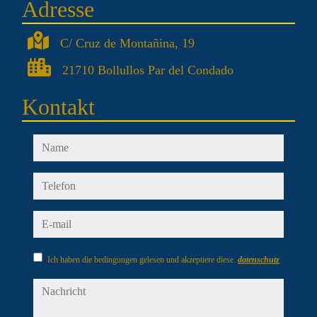
Adresse
C/ Cruz de Montañina, 19
21710 Bollullos Par del Condado
Kontakt
name
telefon
e-mail
Ich haben die bedingungen gelesen und akzeptiere diese.
datenschutz
nachricht