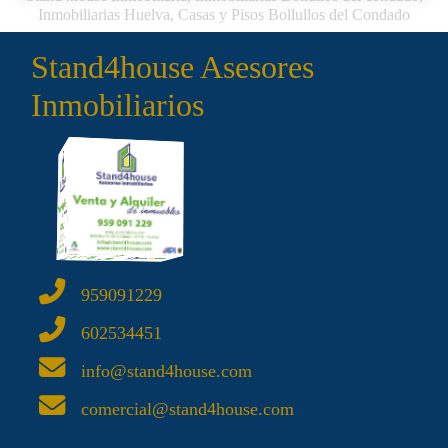
Inmobiliarias Huelva, Casas y Pisos Bollullos del Condado
Stand4house Asesores
Inmobiliarios
959091229
602534451
info@stand4house.com
comercial@stand4house.com