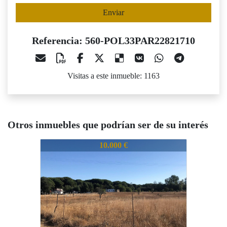
Enviar
Referencia: 560-POL33PAR22821710
Visitas a este inmueble: 1163
Otros inmuebles que podrían ser de su interés
560-POL33PAR22821710
560-POL33PAR22821710
560-PO
10.000 €
8.500 €