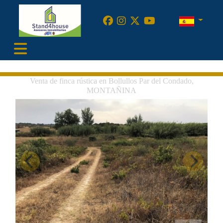
•
Venta de finca rústica en Bollullos Par del Condado,
MONTAÑINA