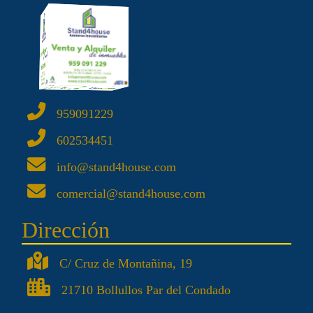
959091229
602534451
info@stand4house.com
comercial@stand4house.com
Dirección
C/ Cruz de Montañina, 19
21710 Bollullos Par del Condado