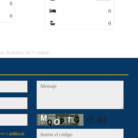
0
0
0
0
isos Bollullos del Condado
mensaje
Captcha
e uso y
política de