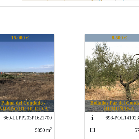
POL02P10121710
648-POL02P1012171
8.500 €
14.000 €
Bollullos Par del Cond
ullos Par del Condado /
BOLLULLOS PAR 
REMUÑANA
CONDADO
698-POL14102321710
746-
POL33PAR127128
2
5743
m
4