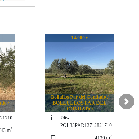
0
648-POL02P10121710
15.000 €
ado /
Bollullos Par del Condado /
DEL
BOLLULLOS PAR DEL
Next
CONDADO
750-
21710
VEGPOL9P421710
2
2
136
m
13188
m