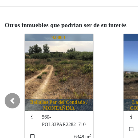
Otros inmuebles que podrían ser de su interés
648-POL02P10121710
648-
15.000 €
La Palma del Condado /
Boll
Previous
CONDADO DE HUELVA
669-LLPP203P1621700
2
5850
m