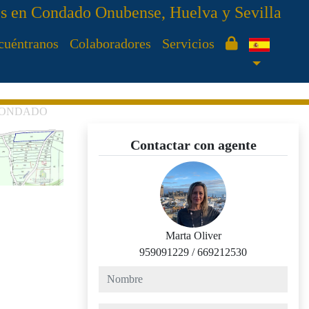
es en Condado Onubense, Huelva y Sevilla
cuéntranos
Colaboradores
Servicios
EL CONDADO
Contactar con agente
Marta Oliver
959091229
/
669212530
nombre