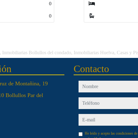
0
0
 Inmobiliarias Bollullos del condado, Inmobiliarias Huelva, Casas y P
ión
Contacto
ruz de Montañina, 19
nombre
0 Bollullos Par del
teléfono
e-mail
He leído y acepto las condiciones d