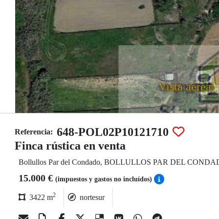
Vista aérea
648-POL02P10121710
Referencia:
Finca rústica en venta
Bollullos Par del Condado, BOLLULLOS PAR DEL COND
15.000 €
(impuestos y gastos no incluídos)
2
3422 m
nortesur