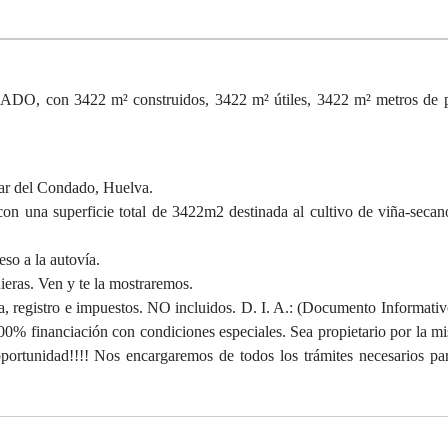
, con 3422 m² construidos, 3422 m² útiles, 3422 m² metros de p
Par del Condado, Huelva.
on una superficie total de 3422m2 destinada al cultivo de viña-secan
so a la autovía.
ieras. Ven y te la mostraremos.
a, registro e impuestos. NO incluidos. D. I. A.: (Documento Informati
00% financiación con condiciones especiales. Sea propietario por la m
oportunidad!!!! Nos encargaremos de todos los trámites necesarios p