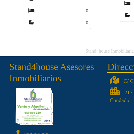
0
0
Stand4house Inmobiliaria,
Stand4house Asesores
Direcc
Inmobiliarios
C/ C
2171
Condado