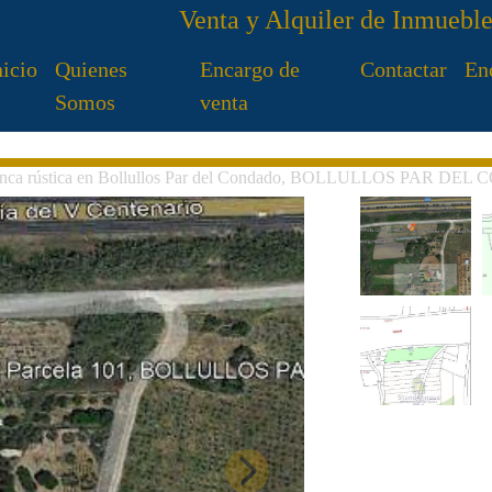
Venta y Alquiler de Inmuebl
nicio
Quienes
Encargo de
Contactar
En
Somos
venta
finca rústica en Bollullos Par del Condado, BOLLULLOS PAR D