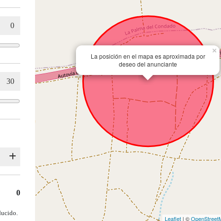
×
La posición en el mapa es aproximada por
deseo del anunciante
0
ducido.
Leaflet
| ©
OpenStreet