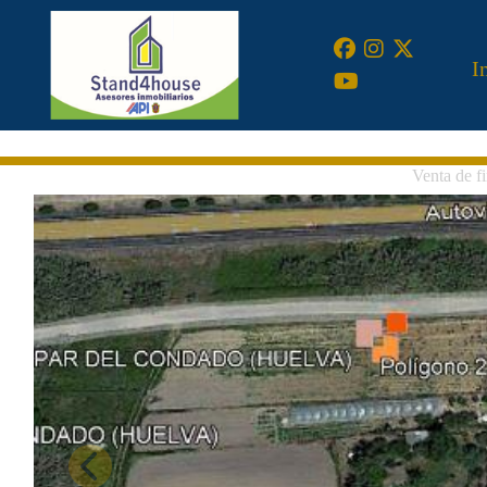
•
I
Venta de 