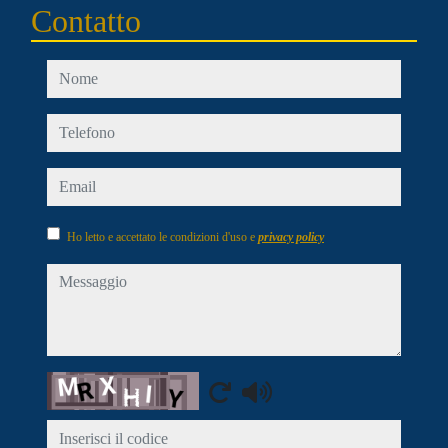
Contatto
nome
telefono
email
Ho letto e accettato le condizioni d'uso e
privacy policy
messaggio
Captcha