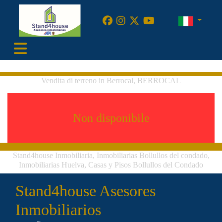
•
Vendita di terreno in Berrocal, BERROCAL
Non disponibile
Stand4house Inmobiliaria, Inmobiliarias Bollullos del condado,
Inmobiliarias Huelva, Casas y Pisos Bollullos del Condado
Stand4house Asesores
Inmobiliarios