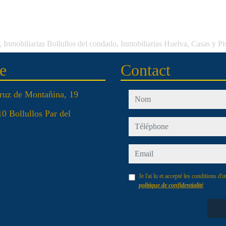
 Inmobiliarias Bollullos del condado, Inmobiliarias Huelva, Casas y P
e
Contact
ruz de Montañina, 19
nom
0 Bollullos Par del
téléphone
email
Je l'ai lu et accepté les conditions d'ut
politique de confidentialité