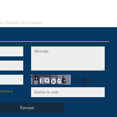
isos Bollullos del Condado
message
Captcha
ilisation et
Envoyer