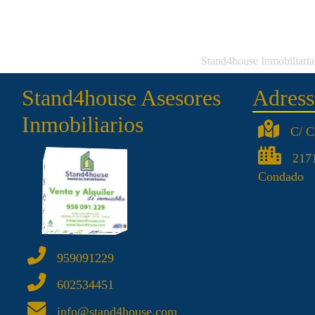
Stand4house Inmobiliaria,
Stand4house Asesores
Adress
Inmobiliarios
C/ C
2171
Condado
959091229
602534451
info@stand4house.com