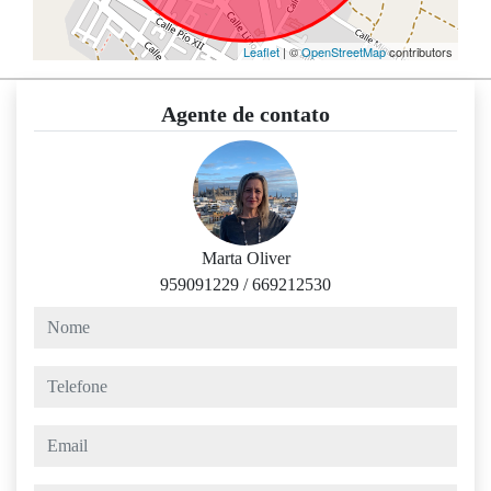
Leaflet
| ©
OpenStreetMap
contributors
Agente de contato
Marta Oliver
959091229
/
669212530
nome
telefone
email