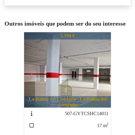
Outros imóveis que podem ser do seu interesse
692-CPDMY121710
5.799 €
La Palma del Condado / La Palma del
Condado
507-GYTCSHC14011
2
17
m