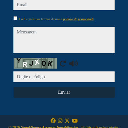
email
Eu li e aceito os termos de uso e
política de privacidade
mensagem
Captcha
Enviar
© 2026
Stand4house Asesores Inmobiliarios
·
Política de privacidade
·