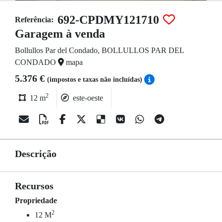
692-CPDMY121710
Referência:
Garagem à venda
Bollullos Par del Condado, BOLLULLOS PAR DEL
CONDADO
mapa
5.376 €
(impostos e taxas não incluídas)
2
12 m
este-oeste
Descrição
Recursos
Propriedade
2
12 M