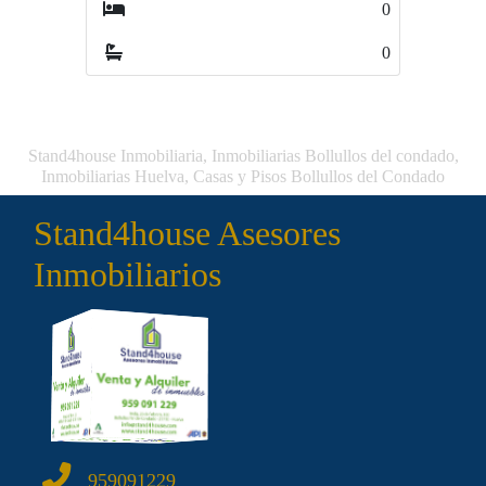
0
0
Stand4house Inmobiliaria, Inmobiliarias Bollullos del condado,
Inmobiliarias Huelva, Casas y Pisos Bollullos del Condado
Stand4house Asesores
Inmobiliarios
959091229