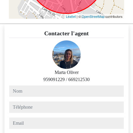
Leaflet
| ©
OpenStreetMap
contributors
Contacter l'agent
Marta Oliver
959091229
/
669212530
nom
téléphone
email