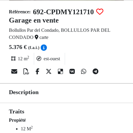
692-CPDMY121710
Référence:
Garage en vente
Bollullos Par del Condado, BOLLULLOS PAR DEL
CONDADO
carte
5.376 €
(f.a.i.)
2
12 m
est-ouest
Description
Traits
Propiété
2
12 M