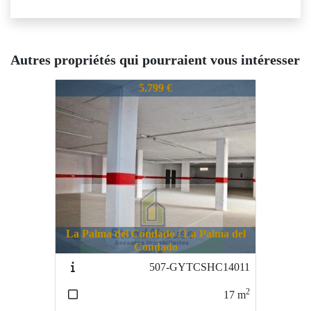
Autres propriétés qui pourraient vous intéresser
692-CPDMY121710
5.799 €
La Palma del Condado / La Palma del
Condado
507-GYTCSHC14011
2
17
m