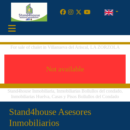
•
For sale of chalet in Villanueva del Ariscal, LA ZORZOLA
Not available
Stand4house Inmobiliaria, Inmobiliarias Bollullos del condado,
Inmobiliarias Huelva, Casas y Pisos Bollullos del Condado
Stand4house Asesores
Inmobiliarios