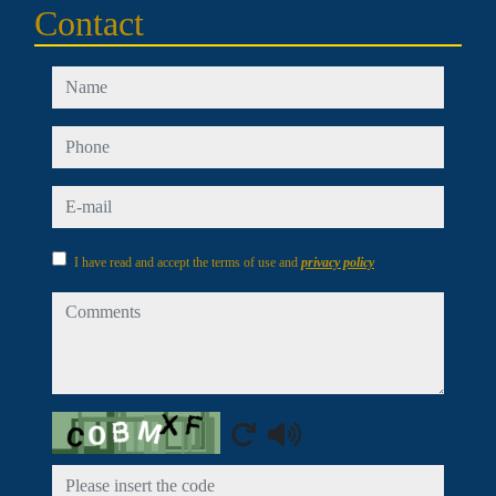
Contact
name
phone
e-mail
I have read and accept the terms of use and
privacy policy
comments
Captcha