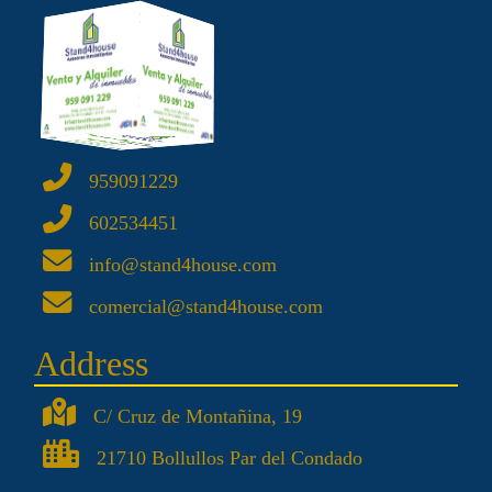
959091229
602534451
info@stand4house.com
comercial@stand4house.com
Address
C/ Cruz de Montañina, 19
21710 Bollullos Par del Condado