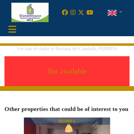
•
For sale of chalet in Rociana del Condado, PERROS
Not available
Other properties that could be of interest to you
755-SPEPOL0759321720
88.000 €