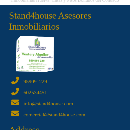
Inmobiliarias Huelva, Casas y Pisos Bollullos del Condado
Stand4house Asesores
Inmobiliarios
959091229
602534451
info@stand4house.com
comercial@stand4house.com
Address