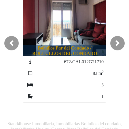
Previous
Next
Bollullos Par del Condado /
BOLLULLOS DEL CONDADO
672-CAL012G21710
2
83
m
3
1
Stand4house Inmobiliaria, Inmobiliarias Bollullos del condado,