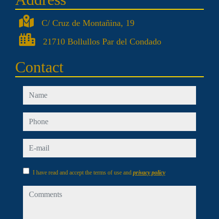
C/ Cruz de Montañina, 19
21710 Bollullos Par del Condado
Contact
name
phone
e-mail
I have read and accept the terms of use and
privacy policy
comments