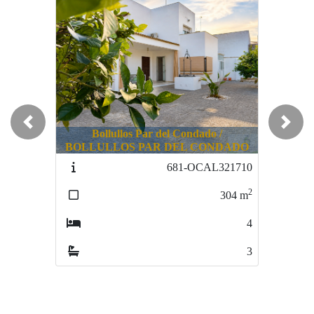
Previous
Next
Bollullos Par del Condado /
BOLLULLOS PAR DEL CONDADO
681-OCAL321710
2
304
m
4
3