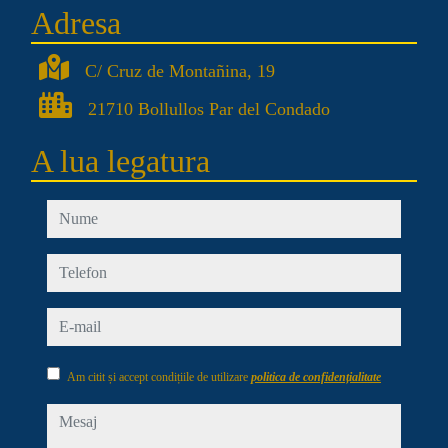
Adresa
C/ Cruz de Montañina, 19
21710 Bollullos Par del Condado
A lua legatura
nume
telefon
e-mail
Am citit și accept condițiile de utilizare
politica de confidențialitate
mesaj