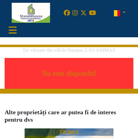
•
De vânzare din vilă în Hinojos, LAS ANIMAS
Nu este disponibil
Alte proprietăți care ar putea fi de interes
pentru dvs
762-ANCAZH2A21740
350.000 €