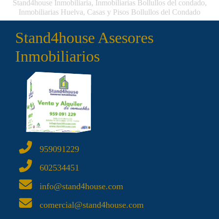
Stand4house Inmobiliaria, Inmobiliarias Bollullos del condado,
Inmobiliarias Huelva, Casas y Pisos Bollullos del Condado
Stand4house Asesores
Inmobiliarios
959091229
602534451
info@stand4house.com
comercial@stand4house.com