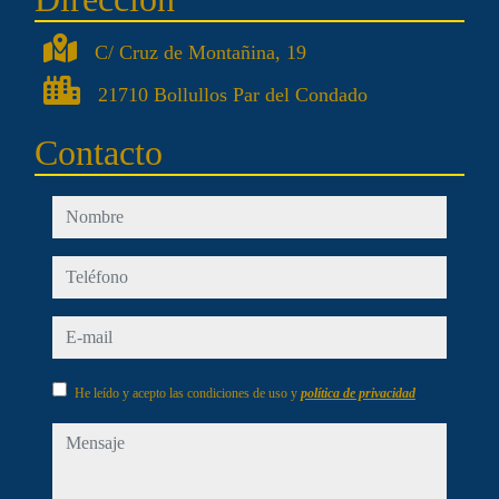
C/ Cruz de Montañina, 19
21710 Bollullos Par del Condado
Contacto
nombre
teléfono
e-mail
He leído y acepto las condiciones de uso y
política de privacidad
mensaje