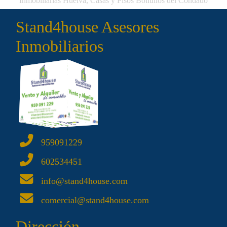
Inmobiliarias Huelva, Casas y Pisos Bollullos del Condado
Stand4house Asesores
Inmobiliarios
959091229
602534451
info@stand4house.com
comercial@stand4house.com
Dirección