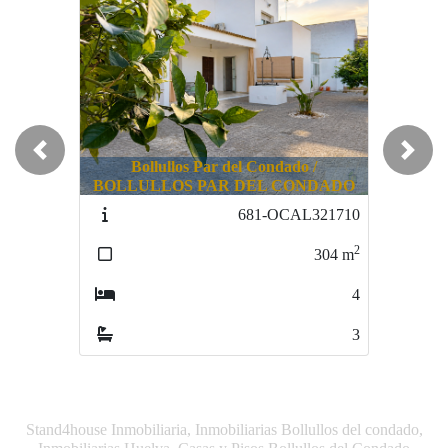
Previous
Next
Bollullos Par del Condado /
BOLLULLOS PAR DEL CONDADO
681-OCAL321710
2
304
m
4
3
Stand4house Inmobiliaria, Inmobiliarias Bollullos del condado,