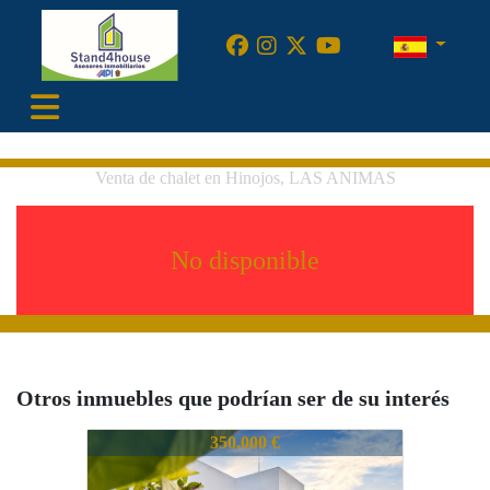
•
Venta de chalet en Hinojos, LAS ANIMAS
No disponible
Otros inmuebles que podrían ser de su interés
762-ANCAZH2A21740
350.000 €