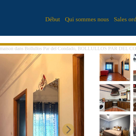
Début
Qui sommes nous
Sales or
e maison dans Bollullos Par del Condado, BOLLULLOS PAR DEL