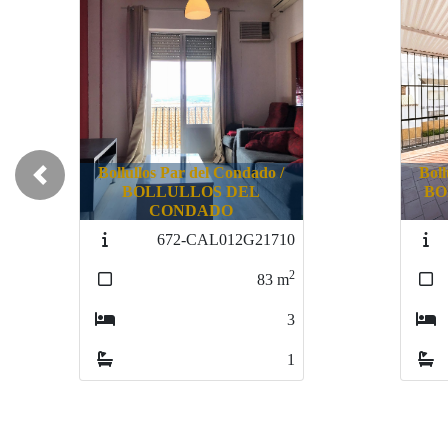
Bollullos Par del Condado /
Previous
BOLLULLOS PAR DEL
CONDADO
B
741-CMDR221710
2
161
m
4
2