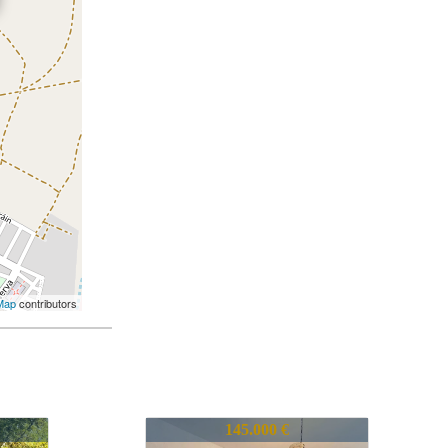
Map
contributors
740-CHLVA0921710
185.000 €