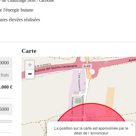
 de chauffage bois / carbone
e l'énergie butane
ures élevées réalisées
Carte
+
−
.000 €
×
La position sur la carte est approximée par le
désir de l´annonceur