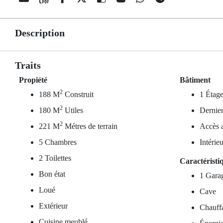
Description
Traits
Propiété
Bâtiment
2
188 M
Construit
1 Étage
2
180 M
Utiles
Dernier
2
221 M
Métres de terrain
Accès a
5 Chambres
Intérie
2 Toilettes
Caractéristi
Bon état
1 Gara
Loué
Cave
Extérieur
Chauffa
Cuisine meublé