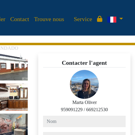
der
Contact
Trouve nous
Service
 CONDADO
Contacter l'agent
Marta Oliver
959091229
/
669212530
nom