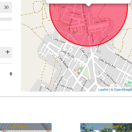
0
Leaflet
| ©
OpenStreet
CHLVA0921710
740-CHLVA0921710
170.000 €
145.000 €