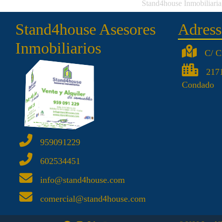
Stand4house Inmobiliaria,
Stand4house Asesores
Adress
Inmobiliarios
C/ C
2171
Condado
959091229
602534451
info@stand4house.com
comercial@stand4house.com