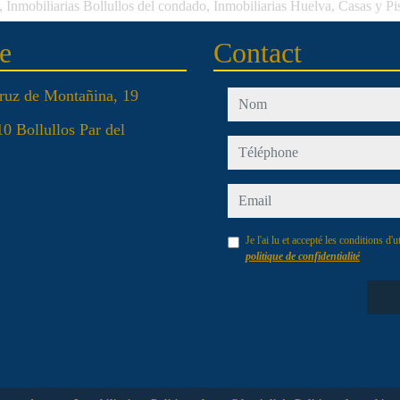
 Inmobiliarias Bollullos del condado, Inmobiliarias Huelva, Casas y P
e
Contact
ruz de Montañina, 19
nom
0 Bollullos Par del
téléphone
email
Je l'ai lu et accepté les conditions d'ut
politique de confidentialité