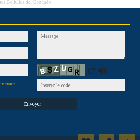
isos Bollullos del Condado
message
Captcha
ilisation et
Envoyer