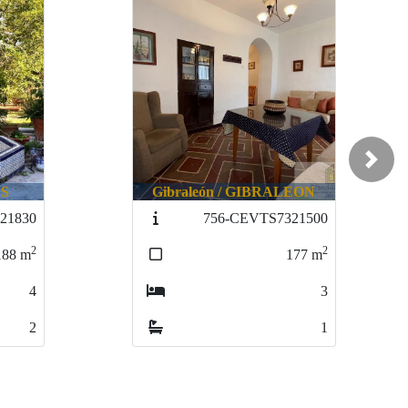
Next
LEON
Niebla / NIEBLA
21500
777-CARBL2821840
2
2
177
m
373
m
3
4
1
1