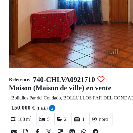
Hall
740-CHLVA0921710
Référence:
Maison (Maison de ville) en vente
Bollullos Par del Condado, BOLLULLOS PAR DEL COND
150.000 €
(f.a.i.)
2
188 m
5
2
1
nord