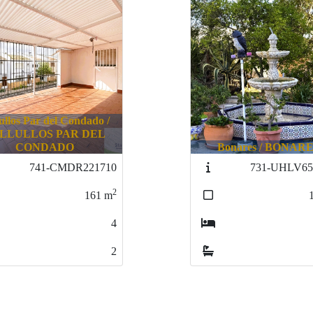
onares / BONARES
Gibraleón / GIBRA
731-UHLV6521830
756-CEVTS73
2
188
m
4
2